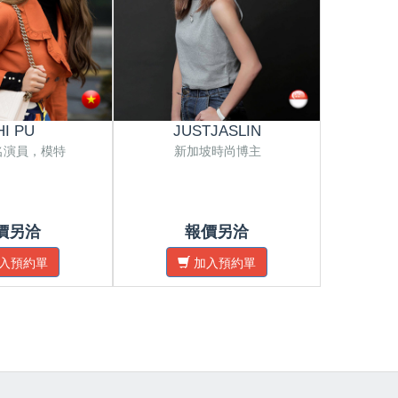
HI PU
JUSTJASLIN
E
名演員，模特
新加坡時尚博主
新加
價另洽
報價另洽
入預約單
加入預約單