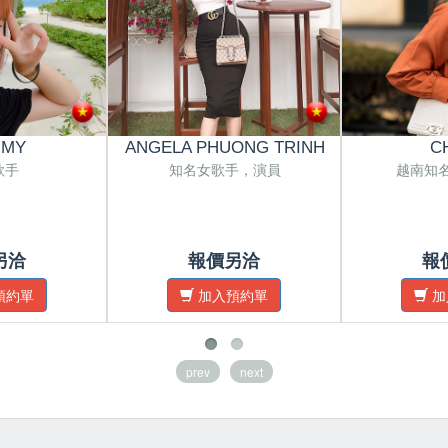
 MY
ANGELA PHUONG TRINH
C
歌手
知名女歌手，演員
越南知
另洽
報價另洽
報
預約單
加入預約單
加
prev
next