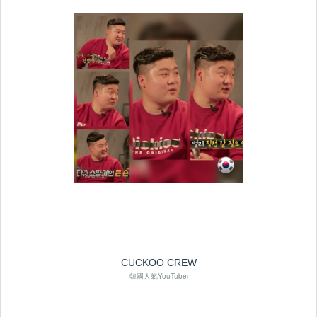
CUCKOO CREW
韓國人氣YouTuber