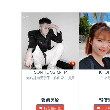
SON TUNG M-TP
KHOI
知名越南男歌手，作曲家，演員
知名
報價另洽
報價
加入預約單
加入