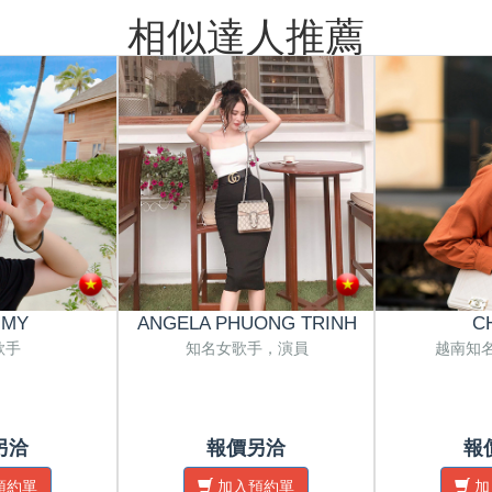
相似達人推薦
 MY
ANGELA PHUONG TRINH
C
歌手
知名女歌手，演員
越南知
另洽
報價另洽
報
預約單
加入預約單
加