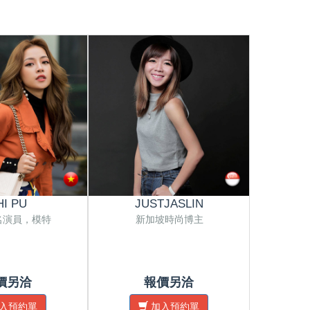
HI PU
JUSTJASLIN
E
名演員，模特
新加坡時尚博主
新加
價另洽
報價另洽
入預約單
加入預約單