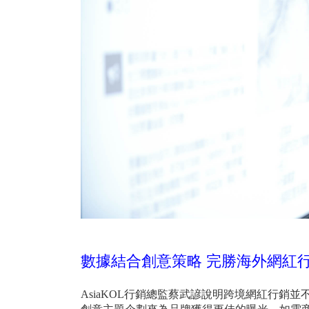
數據結合創意策略 完勝海外網紅
AsiaKOL行銷總監蔡武諺說明跨境網紅行銷並