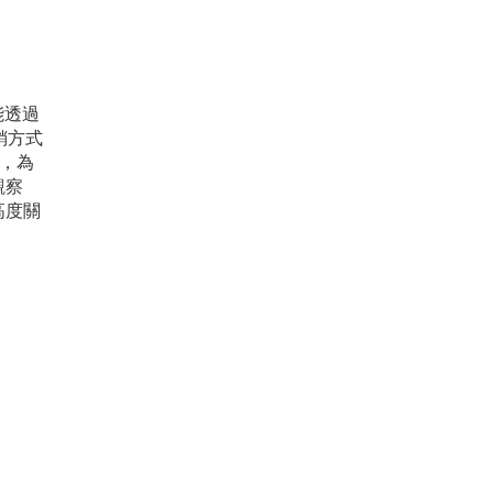
能透過
銷方式
統，為
觀察
高度關