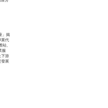
講座分
座」揭
專業代
際站、
專業服
上下游
是發展