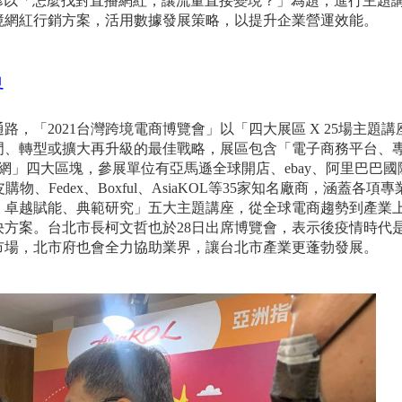
蔡武諺以「怎麼找對直播網紅，讓流量直接變現？」為題，進行主題
境網紅行銷方案，活用數據發展策略，以提升企業營運效能。
界
，「2021台灣跨境電商博覽會」以「四大展區 X 25場主題講
門、轉型或擴大再升級的最佳戰略，展區包含「電子商務平台、
網」四大區塊，參展單位有亞馬遜全球開店、ebay、阿里巴巴國
、蝦皮購物、Fedex、Boxful、AsiaKOL等35家知名廠商，涵蓋各項
、卓越賦能、典範研究」五大主題講座，從全球電商趨勢到產業
方案。台北市長柯文哲也於28日出席博覽會，表示後疫情時代
市場，北市府也會全力協助業界，讓台北市產業更蓬勃發展。