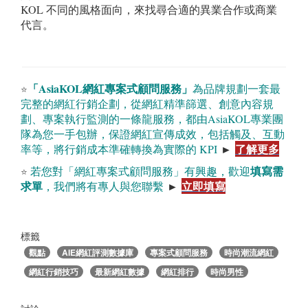
KOL 不同的風格面向，來找尋合適的異業合作或商業
代言。
「AsiaKOL網紅專案式顧問服務」
為品牌規劃一套最
⭐
完整的網紅行銷企劃，從網紅精準篩選、創意內容規
劃、專案執行監測的一條龍服務，都由AsiaKOL專業團
隊為您一手包辦，保證網紅宣傳成效，包括觸及、互動
了解更多
率等，將行銷成本準確轉換為實際的 KPI
►
填寫需
若您對「網紅專案式顧問服務」有興趣，歡迎
⭐ 
求單
立即填寫
，我們將有專人與您聯繫
►
標籤
觀點
AIE網紅評測數據庫
專案式顧問服務
時尚潮流網紅
網紅行銷技巧
最新網紅數據
網紅排行
時尚男性