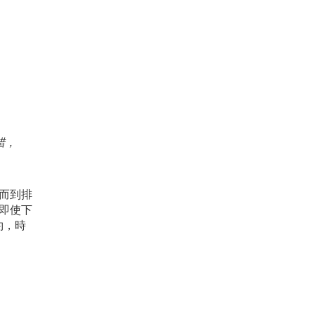
錯，
遂而到排
，即使下
約，時