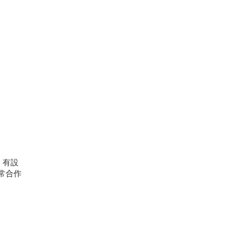
。有設
常合作