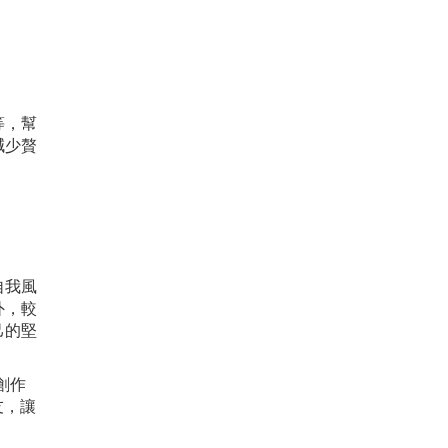
等，幫
減少贅
自我風
外，較
己的堅
重創作
友，讓