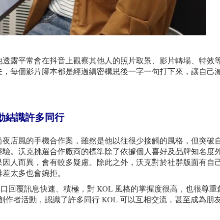
他透露平常會在抖音上觀察其他人的照片取景、影片轉場、特效
夫，每個影片腳本都是經過縝密構思後一字一句打下來，讓自己
活動結識許多同行
尚夜店風的手機合作案，雖然是他以往很少接觸的風格，但突破
經驗。沃克挑選合作廠商的標準除了依據個人喜好及品牌知名度
果因人而異，會有較多疑慮。除此之外，沃克對於社群版面有自
排差太多也會婉拒。
OL 的窗口回覆訊息快速、積極，對 KOL 風格的掌握度很高，也很尊
大型創作者活動，認識了許多同行 KOL 可以互相交流，甚至成為朋