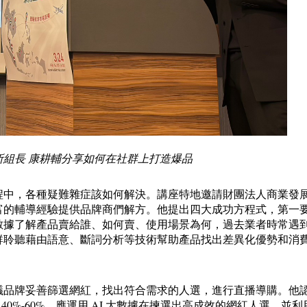
組長 康耕輔分享如何在社群上打造爆品
程中，各種疑難雜症該如何解決。講座特地邀請財團法人商業發
富的輔導經驗提供品牌商們解方。他提出四大成功方程式，第一
數據了解產品賣給誰、如何賣、使用場景為何，過去業者時常遇
群聆聽藉由語意、斷詞分析等技術幫助產品找出差異化優勢和消
議品牌妥善篩選網紅，找出符合需求的人選，進行直播導購。他
40%-60%，應運用 AI 大數據在揀選出高成效的網紅人選，並