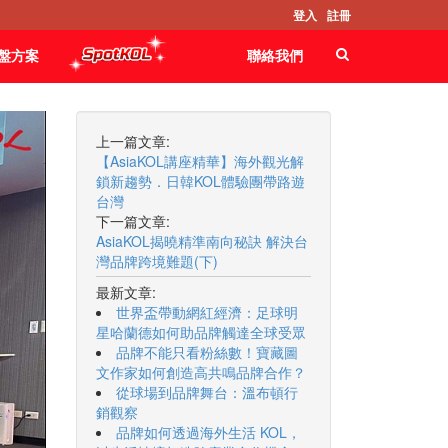
登入
註冊
盤方案
聯絡我們
上一篇文章:
【AsiaKOL講座精華】海外觀光解
鎖新趨勢．日韓KOL體驗團帶路遊
台灣
下一篇文章:
AsiaKOL揭曉精準南向秘訣 解決台
灣品牌跨境難題(下)
最新文章:
世界盃帶動網紅經濟：足球明
星哈蘭德如何助品牌觸達全球受眾
品牌不能只看粉絲數！寶藏圖
文作家如何創造高共鳴品牌合作？
從球場到品牌舞台：溫布頓行
銷觀察
品牌如何透過海外生活 KOL，