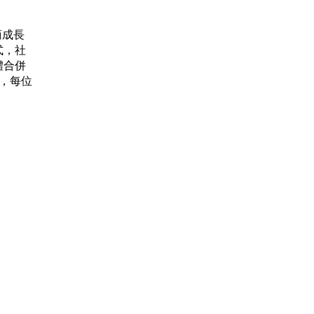
商成長
式，社
體合併
品，每位