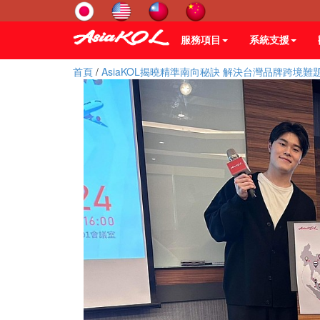
服務項目
系統支援
首頁
/
AsiaKOL揭曉精準南向秘訣 解決台灣品牌跨境難題