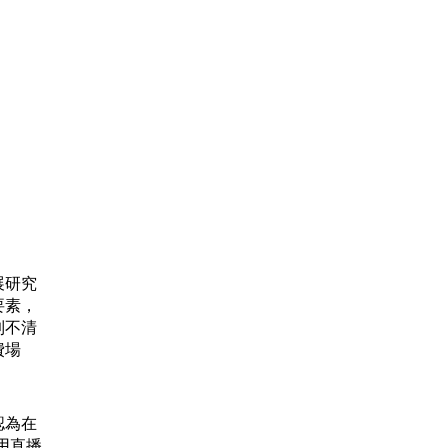
展研究
要素，
到不清
費場
認為在
利用直播