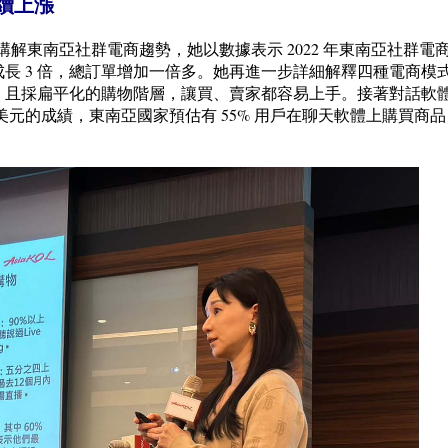
續上漲
丕舒講解東南亞社群電商趨勢，她以數據表示 2022 年東南亞社群電
長 3 倍，總訂單增加一倍多。她再進一步詳細解釋四種電商模
，且採扁平化的購物階層，讓買、賣家都容易上手。接著對話軟
 億美元的成績，東南亞國家預估有 55% 用戶在聊天軟體上購買商