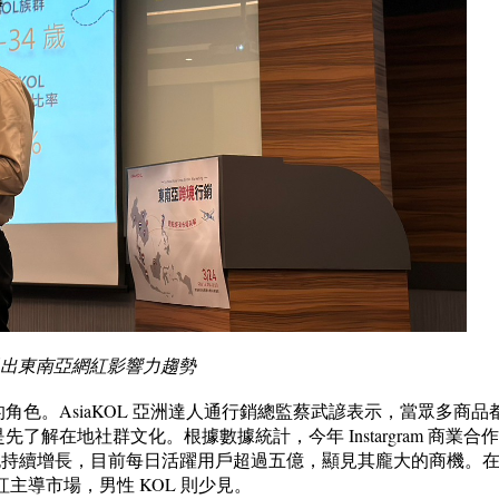
據提出東南亞網紅影響力趨勢
色。AsiaKOL 亞洲達人通行銷總監蔡武諺表示，當眾多商品
解在地社群文化。根據數據統計，今年 Instargram 商業合
 用戶人數也持續增長，目前每日活躍用戶超過五億，顯見其龐大的商機。
女性網紅主導市場，男性 KOL 則少見。