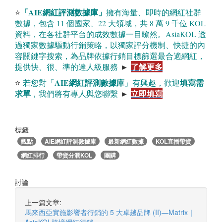
「AIE
網紅評測數據庫」
⭐
擁有海量、即時的網紅社群
數據，包含 11 個國家、22 大領域，共 8 萬 9 千位 KOL
資料，在各社群平台的成效數據一目瞭然。AsiaKOL 透
過獨家數據驅動行銷策略，以獨家評分機制、快捷的內
容關鍵字搜索，為品牌依據行銷目標篩選最合適網紅，
了解更多
提供快、很、準的達人級服務
►
AIE
網紅評測數據庫
填寫需
⭐
若您對「
」有興趣，歡迎
求單
立即填寫
，我們將有專人與您聯繫
►
標籤
觀點
AIE網紅評測數據庫
最新網紅數據
KOL直播帶貨
網紅排行
帶貨分潤KOL
團購
討論
上一篇文章:
馬來西亞實施影響者行銷的 5 大卓越品牌 (II)—Matrix｜