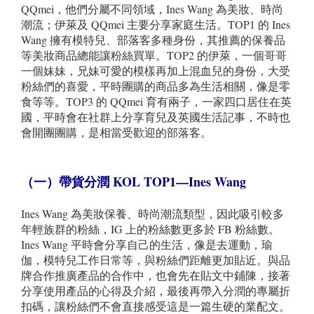
QQmei，他們分屬不同領域，Ines Wang 為美妝、時尚
潮流；伊萊及 QQmei 主要分享家庭生活。TOP1 的 Ines
Wang 擁有模特兒、部落客多種身份，其推薦的保養品
等美妝商品總能讓粉絲買單。TOP2 的伊萊，一個哥哥
一個妹妹，兄妹可愛的模樣再加上混血兒的身份，大受
粉絲們的喜愛，平時團購的商品多為生活相關，像是零
食等等。TOP3 的 QQmei 育有兩子，一家四口居住在英
國，平時會在社群上分享育兒及英國生活記事，不時也
會開團團購，是相當受歡迎的部落客。
（一）帶貨分潤
KO
L TOP1
—Ines Wang
Ines Wang 為美妝保養、時尚潮流類型，因此吸引較多
年輕族群的粉絲，IG 上的粉絲數更多於 FB 粉絲數。
Ines Wang 平時會分享自己的生活，像是去運動，瑜
伽，模特兒工作日常等，與粉絲們距離更加貼近。與品
牌合作推廣產品的合作中，也會先在貼文中鋪陳，接著
分享使用產品的心得及介紹，最後再帶入分潤的專屬折
扣碼，讓粉絲們不會直接感受這是一篇生硬的業配文。