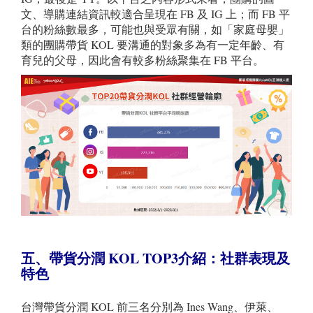
文、導購連結資訊較適合呈現在 FB 及 IG 上；而 FB 平
台的粉絲數最多，可能也與受眾有關，如「家庭母嬰」
類的團購帶貨 KOL 要溝通的對象多為有一定年齡、有
育兒的父母，因此會有較多粉絲聚集在 FB 平台。
五、帶貨分潤 KO
L TOP3
介紹：
社群表現及
特色
台灣帶貨分潤 KOL 前三名分別為 Ines Wang、伊萊、