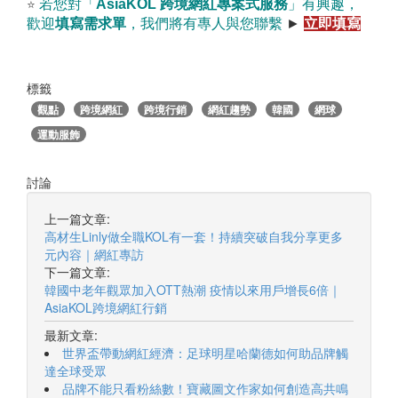
若您對「
AsiaKOL
跨境網紅專案式服務
」有興趣，
⭐
歡迎
填寫需求單
，我們將有專人與您聯繫
►
立即填寫
標籤
觀點
跨境網紅
跨境行銷
網紅趨勢
韓國
網球
運動服飾
討論
上一篇文章:
高材生Linly做全職KOL有一套！持續突破自我分享更多
元內容｜網紅專訪
下一篇文章:
韓國中老年觀眾加入OTT熱潮 疫情以來用戶增長6倍｜
AsiaKOL跨境網紅行銷
最新文章:
世界盃帶動網紅經濟：足球明星哈蘭德如何助品牌觸
達全球受眾
品牌不能只看粉絲數！寶藏圖文作家如何創造高共鳴