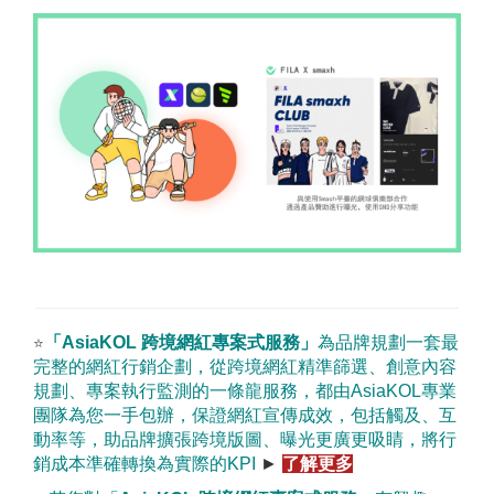
「
AsiaKOL
跨境網紅專案式服務
」
為品牌規劃一套最
⭐
完整的網紅行銷企劃，從跨境網紅精準篩選、創意內容
規劃、專案執行監測的一條龍服務，都由
AsiaKOL
專業
團隊為您一手包辦，保證網紅宣傳成效，包括觸及、互
動率等，助品牌擴張跨境版圖、曝光更廣更吸睛，將行
銷成本準確轉換為實際的
KPI
►
了解更多