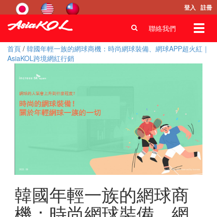
登入
註冊
Toggl
聯絡我們
navig
首頁
/
韓國年輕一族的網球商機：時尚網球裝備、網球APP超火紅｜
AsiaKOL跨境網紅行銷
韓國年輕一族的網球商
機：時尚網球裝備、網