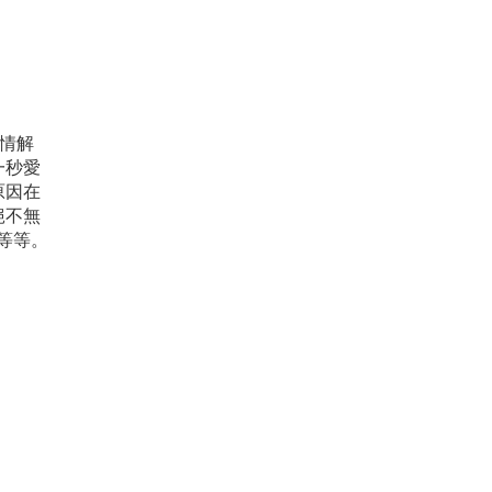
疫情解
一秒愛
原因在
絕不無
等等。