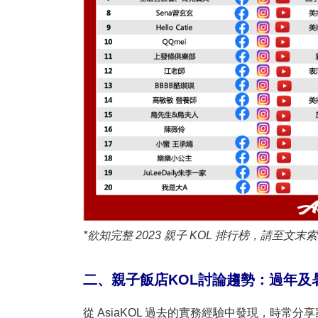
*
欲知完整
2023
親子
KOL
排行榜，請至文末索
二、親子飯店K
OL
討論趨勢：過年及
從 AsiaKOL 過去的實務經驗中發現，時常分