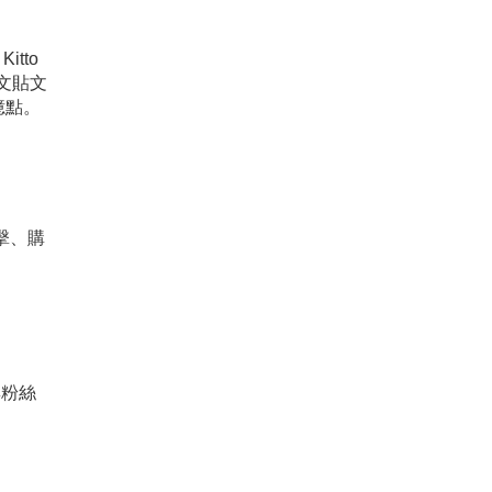
tto
文貼文
憶點。
擊、購
與粉絲