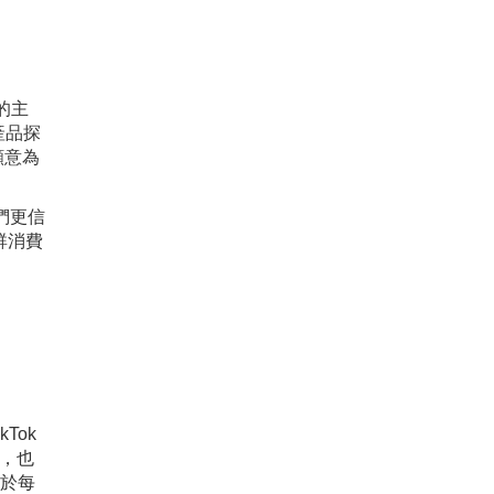
的主
產品探
願意為
們更信
群消費
Tok
式，也
基於每