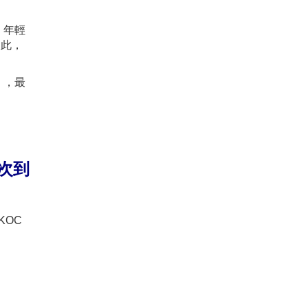
。年輕
因此，
」，最
一次到
KOC