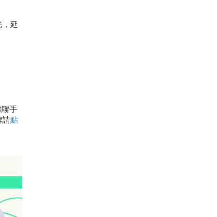
光，延
強聯手
牌請
點