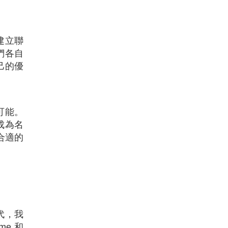
群建立聯
們各自
己的優
不可能。
成為名
合適的
代，我
me 和