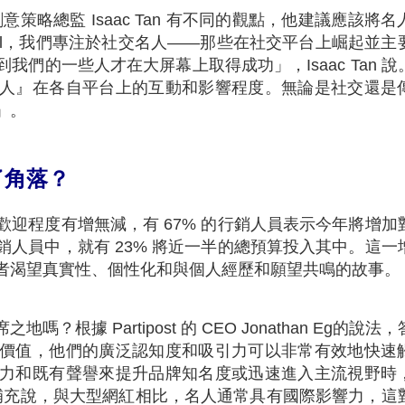
的區域創意策略總監 Isaac Tan 有不同的觀點，他建議應該將
mil，我們專注於社交名人——那些在社交平台上崛起並主
們的一些人才在大屏幕上取得成功」，Isaac Tan 說
人』在各自平台上的互動和影響程度。無論是社交還是
」。
了角落？
迎程度有增無減，有 67% 的行銷人員表示今年將增加
人員中，就有 23% 將近一半的總預算投入其中。這一
者渴望真實性、個性化和與個人經歷和願望共鳴的故事。
據 Partipost 的 CEO Jonathan Eg的說法
價值，他們的廣泛認知度和吸引力可以非常有效地快速
力和既有聲譽來提升品牌知名度或迅速進入主流視野時
他補充說，與大型網紅相比，名人通常具有國際影響力，這