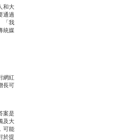
名人和大
要通過
。「我
傳統媒
對網紅
增長可
，答案是
觸及大
，可能
對於提