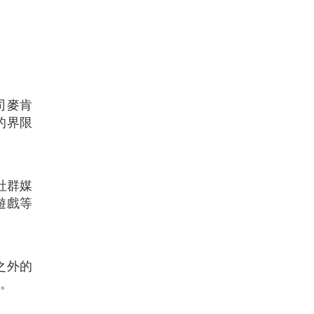
司麥肯
的界限
建社群媒
遊戲等
之外的
性。