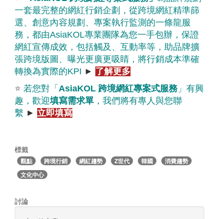
一套最完整的網紅行銷企劃，從跨境網紅精準篩
選、創意內容規劃、專案執行監測的一條龍服
務，都由
AsiaKOL
專業團隊為您一手包辦，保證
網紅宣傳成效，包括觸及、互動率等，助品牌擴
張跨境版圖、曝光更廣更吸睛，將行銷成本準確
轉換為實際的
KPI
►
了解更多
⭐
若您對「
AsiaKOL
跨境網紅專案式服務
」有興
趣，歡迎
填寫需求單
，我們將有專人與您聯
繫
►
立即填寫
標籤
觀點
跨境行銷
網紅趨勢
Z世代
韓國
消費趨勢
文化中心
討論