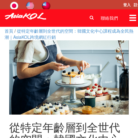
登入
註
To
聯絡我們
na
首頁
/
從特定年齡層到全世代的空間：韓國文化中心課程成為全民熱
潮｜AsiaKOL跨境網紅行銷
從特定年齡層到全世代