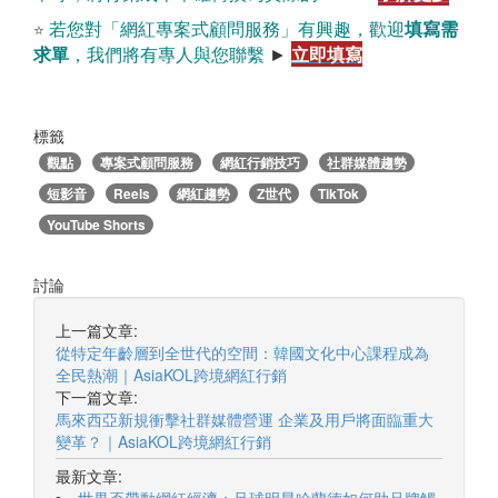
若您對「網紅專案式顧問服務」有興趣，歡迎
填寫需
⭐
立即填寫
求單
，我們將有專人與您聯繫
►
標籤
觀點
專案式顧問服務
網紅行銷技巧
社群媒體趨勢
短影音
Reels
網紅趨勢
Z世代
TikTok
YouTube Shorts
討論
上一篇文章:
從特定年齡層到全世代的空間：韓國文化中心課程成為
全民熱潮｜AsiaKOL跨境網紅行銷
下一篇文章:
馬來西亞新規衝擊社群媒體營運 企業及用戶將面臨重大
變革？｜AsiaKOL跨境網紅行銷
最新文章: