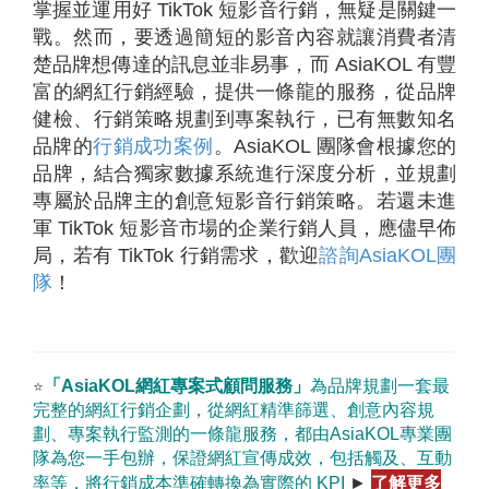
掌握並運用好 TikTok 短影音行銷，無疑是關鍵一
戰。然而，要透過簡短的影音內容就讓消費者清
楚品牌想傳達的訊息並非易事，而 AsiaKOL 有豐
富的網紅行銷經驗，提供一條龍的服務，從品牌
健檢、行銷策略規劃到專案執行，已有無數知名
品牌的
行銷成功案例
。AsiaKOL 團隊會根據您的
品牌，結合獨家數據系統進行深度分析，並規劃
專屬於品牌主的創意短影音行銷策略。若還未進
軍 TikTok 短影音市場的企業行銷人員，應儘早佈
局，若有 TikTok 行銷需求，歡迎
諮詢AsiaKOL團
隊
！
「AsiaKOL網紅專案式顧問服務」
為品牌規劃一套最
⭐
完整的網紅行銷企劃，從網紅精準篩選、創意內容規
劃、專案執行監測的一條龍服務，都由AsiaKOL專業團
隊為您一手包辦，保證網紅宣傳成效，包括觸及、互動
了解更多
率等，將行銷成本準確轉換為實際的 KPI
►