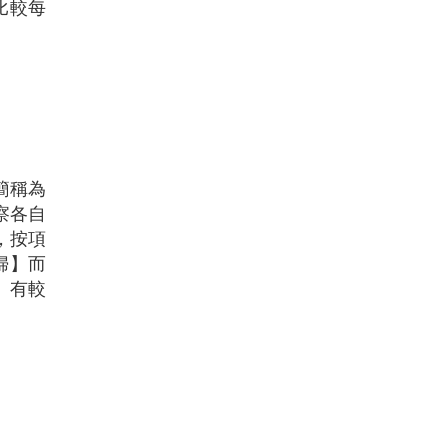
比較每
簡稱為
察各自
，按項
婦】而
」有較