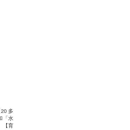
0 多
和「水
。【育