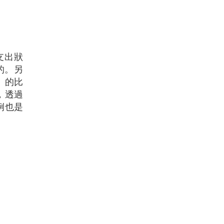
支出狀
的。另
」的比
，透過
例也是