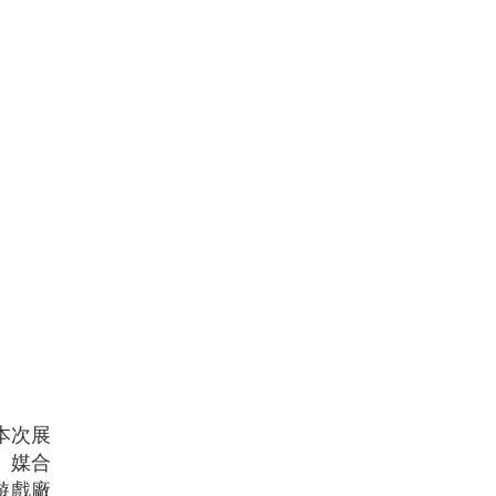
本次展
、媒合
遊戲廠