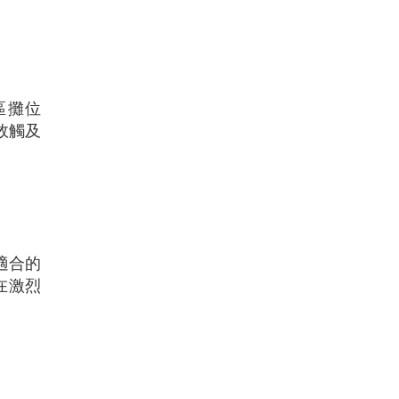
務區攤位
效觸及
適合的
在激烈