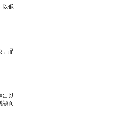
擊，以低
期。品
推出以
脫穎而