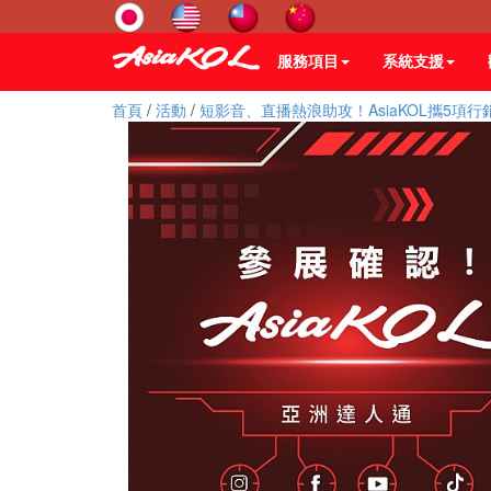
服務項目
系統支援
首頁
/
活動
/
短影音、直播熱浪助攻！AsiaKOL攜5項行