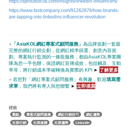
https://sproutsocial.com/insights/linkedin-influencers/
https://www.fastcompany.com/91262876/how-brands-
are-tapping-into-linkedins-influencer-revolution
「AsiaKOL網紅專案式顧問服務」
為品牌規劃一套最
⭐
完整的網紅行銷企劃，從網紅精準篩選、創意內容規
劃、專案執行監測的一條龍服務，都由AsiaKOL專業團
隊為您一手包辦，保證網紅宣傳成效，包括觸及、互動
了解更多
率等，將行銷成本準確轉換為實際的 KPI
►
若您對「網紅專案式顧問服務」有興趣，歡迎
填寫需
⭐
立即填寫
求單
，我們將有專人與您聯繫
►
標籤
觀點
專案式顧問服務
網紅行銷技巧
網紅趨勢
社群行銷
社群媒體
社群趨勢
LinkedIn