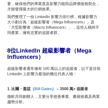
要，確保他們的專業度及影響力能與品牌價值相契合，
才能發揮最大的行銷效果。
我們整理了一份 LinkedIn 影響力排行榜，根據影響力
大小劃分為「超級影響者（Mega Influencers）」及
「大型影響者（Macro Influencers）」，這些人橫跨不
同產業，擁有忠實的追蹤者群。
8
位
LinkedIn
超級影響者（
Mega
Influencers
）
超級影響者通常擁有 100 萬以上的追蹤者，以下是目前
LinkedIn 上影響力最強的幾位代表人物：
1. 比爾・蓋茲（
Bill Gates
） – 3500 萬+ 追蹤者
微軟共同創辦人，主要分享慈善事業、書籍推薦及商業
趨勢分析。