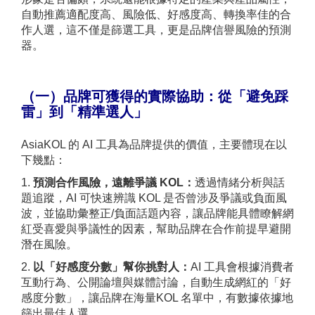
自動推薦適配度高、風險低、好感度高、轉換率佳的合
作人選，這不僅是篩選工具，更是品牌信譽風險的預測
器。
（一）品牌可獲得的實際協助：從「避免踩
雷」到「精準選人」
AsiaKOL 的 AI 工具為品牌提供的價值，主要體現在以
下幾點：
1.
預測合作風險，遠離爭議 KOL：
透過情緒分析與話
題追蹤，AI 可快速辨識 KOL 是否曾涉及爭議或負面風
波，並協助彙整正/負面話題內容，讓品牌能具體瞭解網
紅受喜愛與爭議性的因素，幫助品牌在合作前提早避開
潛在風險。
2.
以「好感度分數」幫你挑對人：
AI 工具會根據消費者
互動行為、公開論壇與媒體討論，自動生成網紅的「好
感度分數」，讓品牌在海量KOL 名單中，有數據依據地
篩出最佳人選。