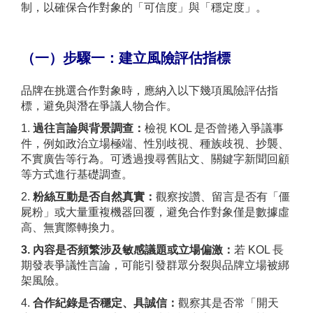
制，以確保合作對象的「可信度」與「穩定度」。
（一）
步驟一：建立風險評估指標
品牌在挑選合作對象時，應納入以下幾項風險評估指
標，避免與潛在爭議人物合作。
1.
過往言論與背景調查：
檢視 KOL 是否曾捲入爭議事
件，例如政治立場極端、性別歧視、種族歧視、抄襲、
不實廣告等行為。可透過搜尋舊貼文、關鍵字新聞回顧
等方式進行基礎調查。
2.
粉絲互動是否自然真實：
觀察按讚、留言是否有「僵
屍粉」或大量重複機器回覆，避免合作對象僅是數據虛
高、無實際轉換力。
3. 內容是否頻繁涉及敏感議題或立場偏激：
若 KOL 長
期發表爭議性言論，可能引發群眾分裂與品牌立場被綁
架風險。
4.
合作紀錄是否穩定、具誠信：
觀察其是否常「開天