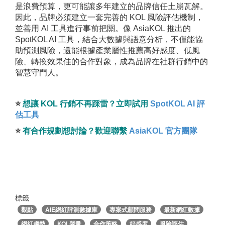
是浪費預算，更可能讓多年建立的品牌信任土崩瓦解。
因此，品牌必須建立一套完善的 KOL 風險評估機制，
並善用 AI 工具進行事前把關。像 AsiaKOL 推出的
SpotKOL AI 工具，結合大數據與語意分析，不僅能協
助預測風險，還能根據產業屬性推薦高好感度、低風
險、轉換效果佳的合作對象，成為品牌在社群行銷中的
智慧守門人。
⭐️
想讓 KOL 行銷不再踩雷？立即試用
SpotKOL AI 評
估工具
⭐️
有合作規劃想討論？歡迎聯繫
AsiaKOL 官方團隊
標籤
觀點
AIE網紅評測數據庫
專案式顧問服務
最新網紅數據
網紅趨勢
KOL聲量
合作策略
好感度
風險評估