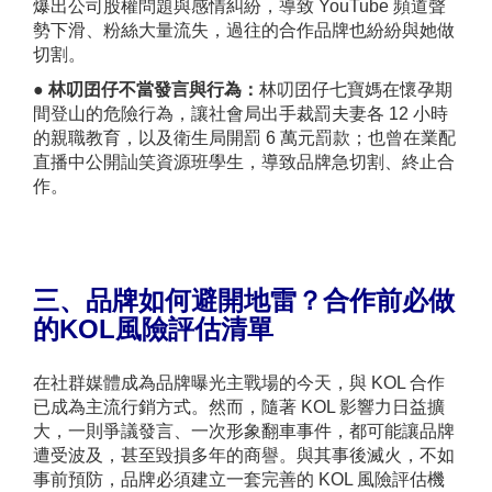
爆出公司股權問題與感情糾紛，導致 YouTube 頻道聲
勢下滑、粉絲大量流失，過往的合作品牌也紛紛與她做
切割。
●
林叨囝仔不當發言與行為：
林叨囝仔七寶媽在懷孕期
間登山的危險行為，讓社會局出手裁罰夫妻各 12 小時
的親職教育，以及衛生局開罰 6 萬元罰款；也曾在業配
直播中公開訕笑資源班學生，導致品牌急切割、終止合
作。
三、品牌如何避開地雷？合作前必做
的KOL風險評估清單
在社群媒體成為品牌曝光主戰場的今天，與 KOL 合作
已成為主流行銷方式。然而，隨著 KOL 影響力日益擴
大，一則爭議發言、一次形象翻車事件，都可能讓品牌
遭受波及，甚至毀損多年的商譽。與其事後滅火，不如
事前預防，品牌必須建立一套完善的 KOL 風險評估機