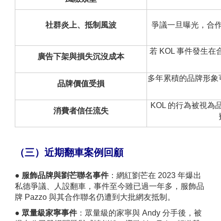
社群炎上、抵制風波
爭議一旦曝光，合
若 KOL 事件發
廣告下架與損失沉沒成本
多年累積的品牌形象
品牌價值受損
KOL 的行為被視
消費者信任流失
（三）近期翻車案例回顧
●
服飾品牌與劉芒聯名事件
：網紅劉芒在 2023 年爆出
私德爭議、人設翻車，事件至今雖已過一年多，服飾品
牌 Pazzo 與其合作聯名仍遭到大批網友抵制。
●
眾量級家寧事件
：眾量級的家寧與 Andy 分手後，被