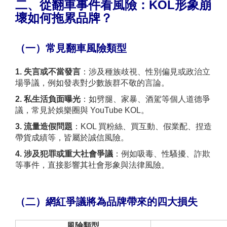
二、從翻車事件看風險：KOL形象崩
壞如何拖累品牌？
（一）常見翻車風險類型
1. 失言或不當發言
：涉及種族歧視、性別偏見或政治立
場爭議，例如發表對少數族群不敬的言論。
2. 私生活負面曝光
：如劈腿、家暴、酒駕等個人道德爭
議，常見於娛樂圈與 YouTube KOL。
3. 流量造假問題
：KOL 買粉絲、買互動、假業配、捏造
帶貨成績等，皆屬於誠信風險。
4. 涉及犯罪或重大社會爭議
：例如吸毒、性騷擾、詐欺
等事件，直接影響其社會形象與法律風險。
（二）
網紅爭議將為品牌帶來的四大損失
風險類型