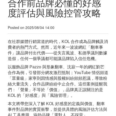
合作前品牌必懂的好感
度評估與風險控管攻略
Posted on 2025/08/04 14:00
在社群媒體行銷當道的時代，KOL 合作成為品牌觸及消
費者的熱門方式。然而，近年來一波波網紅「翻車事
件」讓品牌付出代價——從失言風波、私德爭議到數據
造假，任何一個爭議都可能讓品牌陷入信任危機。
以服飾品牌 Pazzo 與形象翻車、沈寂一年的網紅劉芒
合作為例，引發部分網友激烈抵制；YouTube 情侶頻道
「眾量級」家寧則因情感與股權糾紛頻頻惹議，導致粉
絲大量流失，合作品牌紛紛中止合作。這些案例提醒我
們：「聲量」不等於「價值」，品牌真正該關注的是
KOL 的「好感度」與「風險管理」。
本文將帶您深入了解 KOL 好感度的定義與價值、翻車
事件對品牌的實質衝擊，並提供具體的風險評估方法與
AI 工具應用，協助品牌「選對人、不踩雷」。