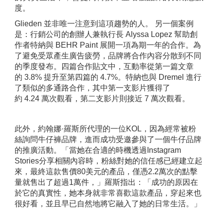
度。
Glieden 並非唯一注意到這項趨勢的人。 另一個案例
是：行銷公司的創辦人兼執行長 Alyssa Lopez 幫助創
作者特納與 BEHR Paint 展開一項為期一年的合作。為
了避免受眾產生廣告疲勞，品牌將合作內容分散到不同
的季度發布。四篇合作貼文中，互動率從第一篇文章
的 3.8% 提升至第四篇的 4.7%。特納也與 Dremel 進行
了類似的多通路合作，其中第一支影片獲得了
約 4.24 萬次觀看，第二支影片則接近 7 萬次觀看。
此外，約翰娜·羅斯所代理的一位KOL，因為經常被粉
絲詢問牛仔褲品牌，進而成功受邀參與了一個牛仔品牌
的推廣活動。
「當她在合適的時機透過Instagram
Stories分享相關內容時，粉絲對她的信任感已經建立起
來，最終這款售價80美元的產品，僅憑2.2萬次的點擊
量就售出了超過1萬件，」羅斯指出：「成功的原因在
於它的真實性，她本身就非常喜歡這款產品，穿起來也
很好看，並且早已自然地將它融入了她的日常生活。」