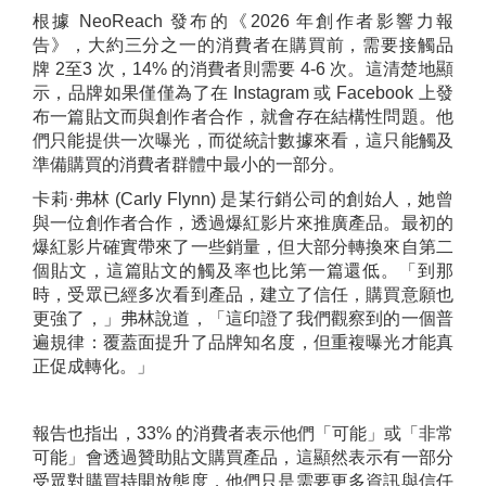
根據 NeoReach 發布的《2026 年創作者影響力報
告》，大約三分之一的消費者在購買前，需要接觸品
牌 2至3 次，14% 的消費者則需要 4-6 次。這清楚地顯
示，品牌如果僅僅為了在 Instagram 或 Facebook 上發
布一篇貼文而與創作者合作，就會存在結構性問題。他
們只能提供一次曝光，而從統計數據來看，這只能觸及
準備購買的消費者群體中最小的一部分。
卡莉·弗林 (Carly Flynn) 是某行銷公司的創始人，她曾
與一位創作者合作，透過爆紅影片來推廣產品。最初的
爆紅影片確實帶來了一些銷量，但大部分轉換來自第二
個貼文，這篇貼文的觸及率也比第一篇還低。
「到那
時，受眾已經多次看到產品，建立了信任，購買意願也
更強了，」弗林說道，「這印證了我們觀察到的一個普
遍規律：覆蓋面提升了品牌知名度，但重複曝光才能真
正促成轉化。」
報告也指出，33% 的消費者表示他們「可能」或「非常
可能」會透過贊助貼文購買產品，這顯然表示有一部分
受眾對購買持開放態度，他們只是需要更多資訊與信任