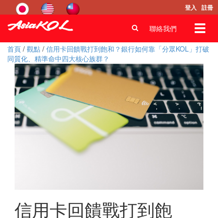
登入
註冊
Toggl
聯絡我們
navig
首頁
/
觀點
/
信用卡回饋戰打到飽和？銀行如何靠「分眾KOL」打破
同質化、精準命中四大核心族群？
信用卡回饋戰打到飽