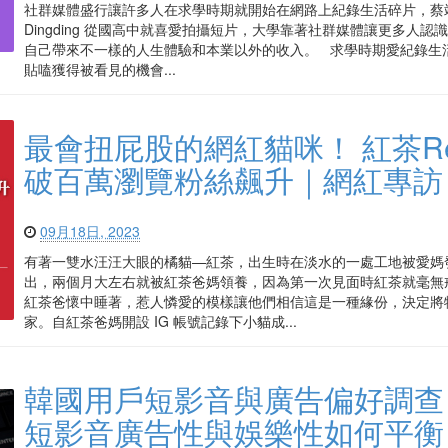
社群媒體盛行讓許多人在求學時期就開始在網路上紀錄生活碎片，蔡
Dingding 從國高中就喜愛拍攝短片，大學靠著社群媒體讓更多人認
自己帶來不一樣的人生體驗和本業以外的收入。 求學時期愛紀錄生
貼嗑獲得被看見的機會...
最會扭屁股的網紅貓咪！ 紅茶Re
破百萬瀏覽粉絲飆升｜網紅專訪
09月18日, 2023
有著一雙水汪汪大眼的橘貓—紅茶，出生時在淡水的一處工地被愛媽
出，兩個月大左右就被紅茶爸媽領養，因為第一次見面時紅茶就毫無
紅茶爸懷中睡著，惹人憐愛的模樣讓他們相信這是一種緣份，決定將
家。自紅茶爸媽開設 IG 帳號記錄下小貓成...
韓國用戶短影音與廣告偏好調查
短影音廣告性與娛樂性如何平衡