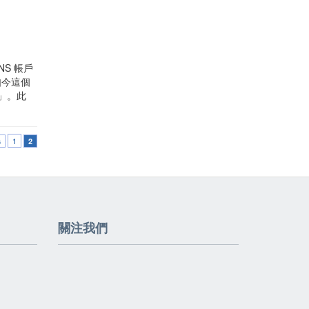
SNS 帳戶
如今這個
」。此
1
s
2
關注我們