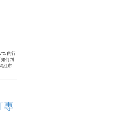
商
7% 的行
要如何判
度網紅市
紅專