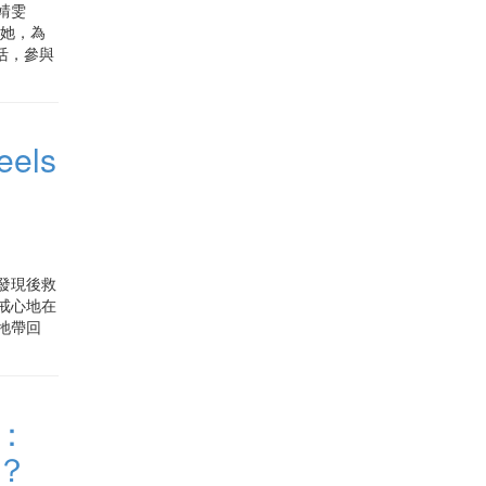
靖雯
識她，為
活，參與
els
發現後救
戒心地在
牠帶回
：
？