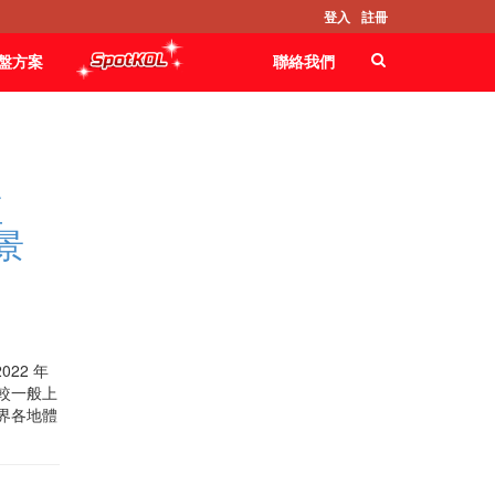
登入
註冊
Failed to find static block \'classic03-
sidebar2\'
盤方案
聯絡我們
紅
景
22 年
較一般上
世界各地體