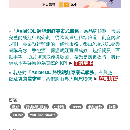
「
AsiaKOL
跨境網紅專案式服務
」
為品牌規劃一套最
⭐
完整的網紅行銷企劃，從跨境網紅精準篩選、創意內容
規劃、專案執行監測的一條龍服務，都由
AsiaKOL
專業
團隊為您一手包辦，保證網紅宣傳成效，包括觸及、互
動率等，助品牌擴張跨境版圖、曝光更廣更吸睛，將行
銷成本準確轉換為實際的
KPI
►
了解更多
若您對「
AsiaKOL
跨境網紅專案式服務
」有興趣，
⭐
歡迎
填寫需求單
，我們將有專人與您聯繫
►
立即填寫
標籤
觀點
跨境網紅觀點
短影音
Reels
網紅趨勢
韓國
TikTok
YouTube Shorts