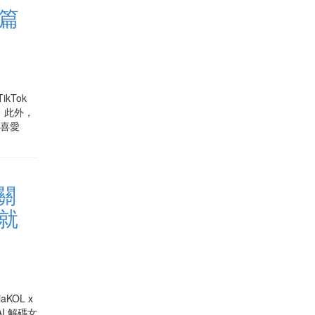
這篇
ikTok
音。此外，
牌喜愛
關
就
KOL x
AI 解碼女