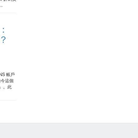
.
：
？
SNS 帳戶
如今這個
」。此