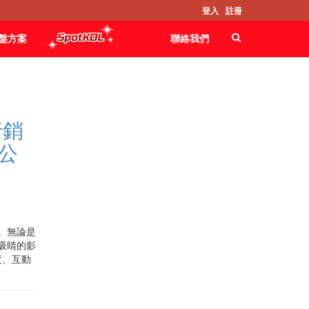
登入
註冊
Failed to find static block \'classic03-
sidebar2\'
盤方案
聯絡我們
行銷
公
。無論是
吸睛的影
度、互動