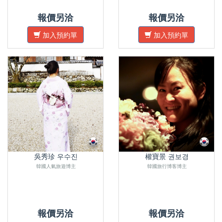
報價另洽
報價另洽
加入預約單
加入預約單
吳秀珍 우수진
權寶景 권보경
韓國人氣旅遊博主
韓國旅行博客博主
報價另洽
報價另洽