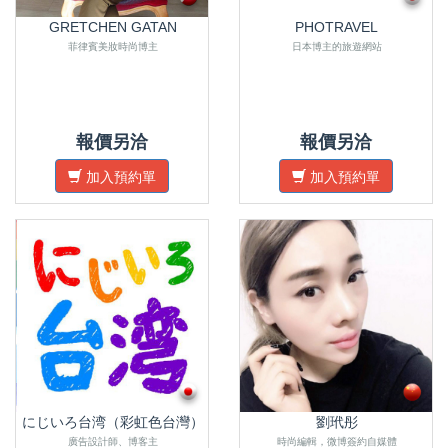
GRETCHEN GATAN
PHOTRAVEL
菲律賓美妝時尚博主
日本博主的旅遊網站
報價另洽
報價另洽
加入預約單
加入預約單
にじいろ台湾（彩虹色台灣）
劉玳彤
廣告設計師、博客主
時尚編輯，微博簽約自媒體