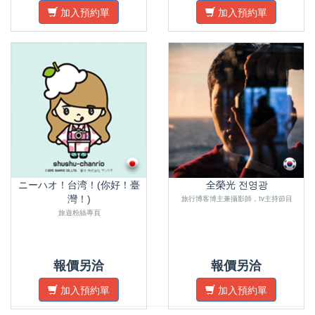
加入預約單
加入預約單
ニーハオ！台湾！(你好！臺
全榮光 전영광
灣！)
旅行博客博主兼攝影師，tv主持節目
旅遊粉絲專頁
報價另洽
報價另洽
加入預約單
加入預約單