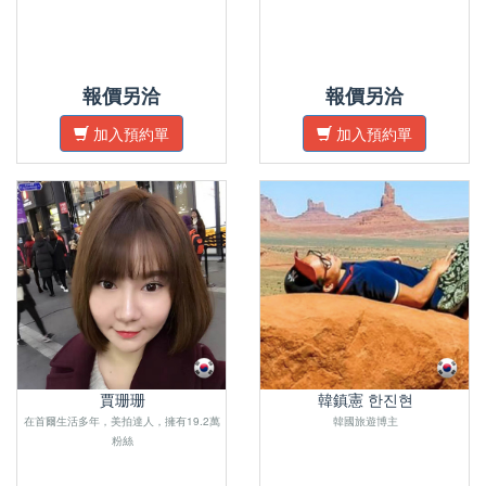
報價另洽
報價另洽
加入預約單
加入預約單
賈珊珊
韓鎮憲 한진현
在首爾生活多年，美拍達人，擁有19.2萬
韓國旅遊博主
粉絲