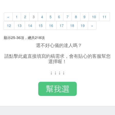
«
1
2
3
4
5
6
7
8
9
10
11
12
13
14
15
16
17
18
19
»
顯示25-36項，總共218項
選不好心儀的達人嗎？
請點擊此處直接填寫約稿需求，會有貼心的客服幫您
選擇喔！
↓
↓
↓
↓