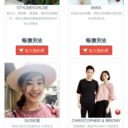
STYLEBYCHLOE
MIRA
愛生活，愛搭配，愛讀書，愛與美有關的
目前生活在韓國，用韓文和廣東話來拍影
一切，用自己獨特的風格啟發你找到自己
片的香港女生
內心的聲音。
報價另洽
報價另洽
加入預約單
加入預約單
SUSIE寶
CHRISTOPHER & BRIONY
用自己的方式記錄生活 分享生活
彩妝藝術 | 美妝Youtuber | 美妝博主