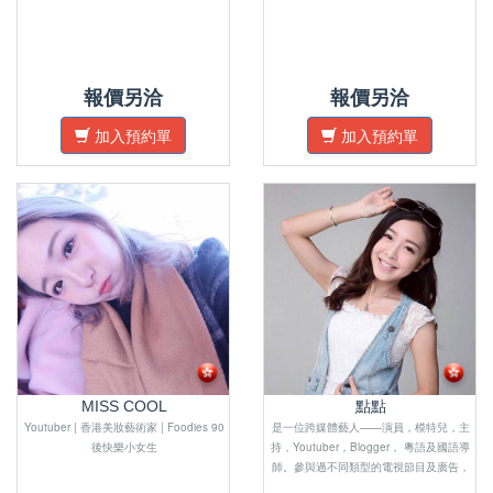
報價另洽
報價另洽
加入預約單
加入預約單
MISS COOL
點點
Youtuber | 香港美妝藝術家 | Foodies 90
是一位跨媒體藝人——演員，模特兒，主
後快樂小女生
持，Youtuber，Blogger， 粵語及國語導
師。參與過不同類型的電視節目及廣告，
微電影，電影以及舞台劇等。