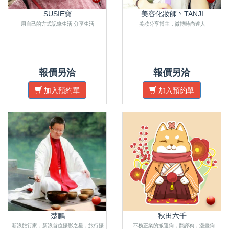
SUSIE寶
美容化妝師丶TANJI
用自己的方式記錄生活 分享生活
美妝分享博主，微博時尚達人
報價另洽
報價另洽
加入預約單
加入預約單
楚鵬
秋田六千
新浪旅行家，新浪首位攝影之星，旅行攝
不務正業的搬運狗，翻譯狗，漫畫狗