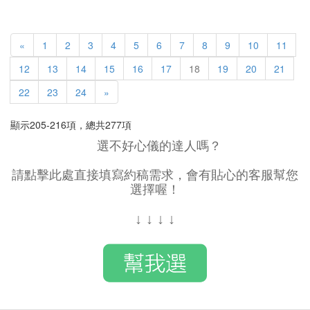
«
1
2
3
4
5
6
7
8
9
10
11
12
13
14
15
16
17
18
19
20
21
22
23
24
»
顯示205-216項，總共277項
選不好心儀的達人嗎？
請點擊此處直接填寫約稿需求，會有貼心的客服幫您
選擇喔！
↓
↓
↓
↓