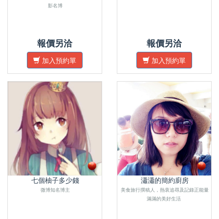
影名博
報價另洽
報價另洽
加入預約單
加入預約單
七個柚子多少錢
瀟瀟的簡約廚房
微博知名博主
美食旅行撰稿人，熱衷追尋及記錄正能量
滿滿的美好生活