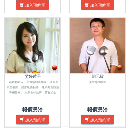
加入預約單
加入預約單
雯婷茜子
胡元駿
器鍍創始人，美食暢銷書作家，註冊高
美食專欄作家
級營養師，國家級西點師，健康美食旅遊
專欄作家。 原創食材品牌：茜食如金
報價另洽
報價另洽
加入預約單
加入預約單