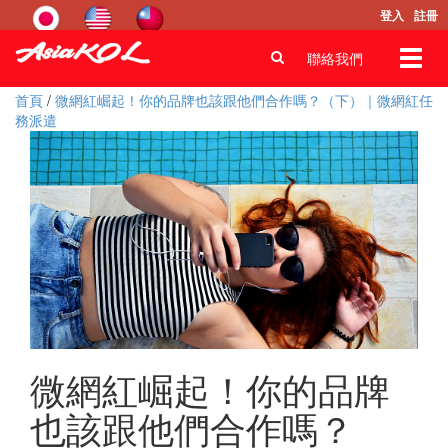
登入
註冊
Toggl
聯絡我們
navig
首頁
/
微網紅崛起！你的品牌也該跟他們合作嗎？（下）｜微網紅任
務派遣
微網紅崛起！你的品牌
也該跟他們合作嗎？