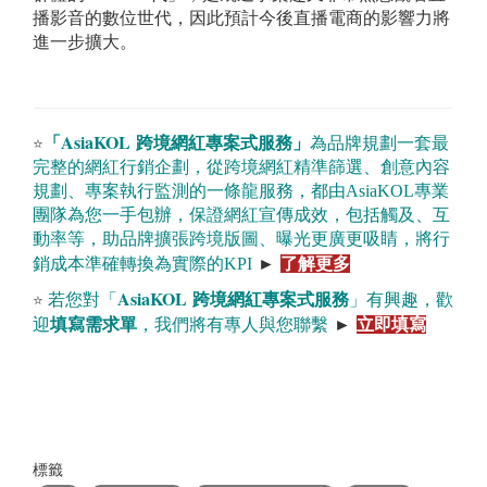
播影音的數位世代，因此預計今後直播電商的影響力將
進一步擴大。
AsiaKOL
「
跨境網紅專案式服務
」
為品牌規劃一套最
⭐
完整的網紅行銷企劃，從跨境網紅精準篩選、創意內容
規劃、專案執行監測的一條龍服務，都由
AsiaKOL
專業
團隊為您一手包辦，保證網紅宣傳成效，包括觸及、互
動率等，助品牌擴張跨境版圖、曝光更廣更吸睛，將行
銷成本準確轉換為實際的
KPI
►
了解更多
AsiaKOL
若您對「
跨境網紅專案式服務
」有興趣，歡
⭐
迎
填寫需求單
，我們將有專人與您聯繫
►
立即填寫
標籤