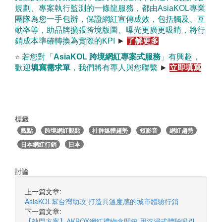
規劃、專案執行監測的一條龍服務，都由
AsiaKOL
專業
團隊為您一手包辦，保證網紅宣傳成效，包括觸及、互
動率等，助品牌擴張跨境版圖、曝光更廣更吸睛，將行
銷成本準確轉換為實際的
KPI
►
了解更多
若您對「
AsiaKOL
跨境網紅專案式服務
」有興趣，
⭐
歡迎
填寫需求單
，我們將有專人與您聯繫
►
立即填寫
標籤
觀點
跨境網紅觀點
社群媒體趨勢
短影音
網紅趨勢
日本網紅行銷
日本
討論
上一篇文章:
AsiaKOL幫台灣助攻 打造具溫度感的城市體驗行銷
下一篇文章:
【熱門方案】AKBOX網紅禮物盒開箱 用沈浸式體驗吸引