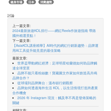
健身市場
日本
消費趨勢
討論
上一篇文章:
2024最新旅遊KOL排行——網紅Reels作旅遊指南 帶路
國外精選景點！
下一篇文章:
【AsiaKOL講座精華】AI時代的網紅行銷新趨勢：品牌運
用AI工具提升能見度的最佳策略
最新文章:
世界盃帶動網紅經濟：足球明星哈蘭德如何助品牌觸
達全球受眾
品牌不能只看粉絲數！寶藏圖文作家如何創造高共鳴
品牌合作？
從球場到品牌舞台：溫布頓行銷觀察
品牌如何透過海外生活 KOL，以生活情境打造跨產業
合作機會
2026 年 Instagram 現況：觸及率不再是發佈策略的
關鍵
相關文章: