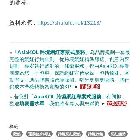
的參考。
資料來源：
https://shufufu.net/13218/
「
AsiaKOL
跨境網紅專案式服務
」
為品牌規劃一套最
⭐
完整的網紅行銷企劃，從跨境網紅精準篩選、創意內容
規劃、專案執行監測的一條龍服務，都由
AsiaKOL
專業
團隊為您一手包辦，保證網紅宣傳成效，包括觸及、互
動率等，助品牌擴張跨境版圖、曝光更廣更吸睛，將行
銷成本準確轉換為實際的
KPI
►
了解更多
若您對「
AsiaKOL
跨境網紅專案式服務
」有興趣，
⭐
歡迎
填寫需求單
，我們將有專人與您聯繫
►
立即填寫
標籤
觀點
運動健身網紅
跨境網紅觀點
跨境行銷
網紅趨勢