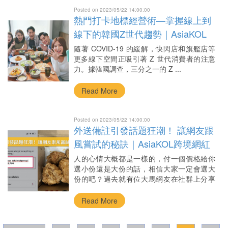
Posted on 2023/05/22 14:00:00
熱門打卡地標經營術—掌握線上到
線下的韓國Z世代趨勢｜AsiaKOL
跨境網紅行銷
隨著 COVID-19 的緩解，快閃店和旗艦店等
更多線下空間正吸引著 Z 世代消費者的注意
力。據韓國調查，三分之一的 Z ...
Read More
Posted on 2023/05/22 14:00:00
外送備註引發話題狂潮！ 讓網友跟
風嘗試的秘訣｜AsiaKOL跨境網紅
行銷
人的心情大概都是一樣的，付一個價格給你
選小份還是大份的話，相信大家一定會選大
份的吧？過去就有位大馬網友在社群上分享
自己點 ...
Read More