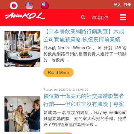
登入
註冊
首頁
Blog
觀點
Toggl
聯絡我們
navig
Posted on 2023/06/12 14:00:00
【日本餐飲業網路行銷調查】六成
公司實施新策略 恢復疫情前業績｜
專案式顧問服務
日本的 Neutral Works Co., Ltd. 針對 188 名
餐飲業網路行銷的相關負責人進行了一項關
於「餐飲業 ...
Read More
Posted on 2023/06/12 13:00:00
價值數十億美元的社交媒體影響者
行銷——但它並非沒有風險｜專案
式顧問服務
要成為一名成功的網紅，Hayley Berlingeri
只需要她的臉、她的家人和她的手機。她描
述了在阿德萊德作為四個孩 ...