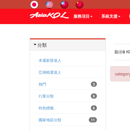
服務項目
系統支援
分類
顯示
0
K
本週新晉達人
亞洲精選達人
category
熱門
3
行業分類
9
特色標籤
6
國家地區分類
11