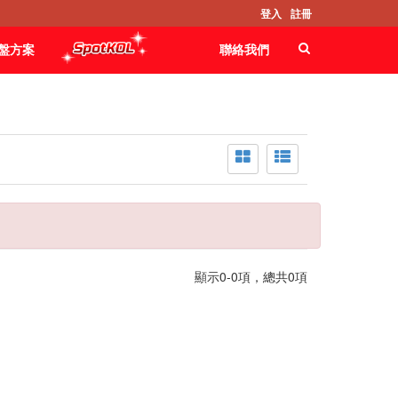
登入
註冊
盤方案
聯絡我們
顯示0-0項，總共0項