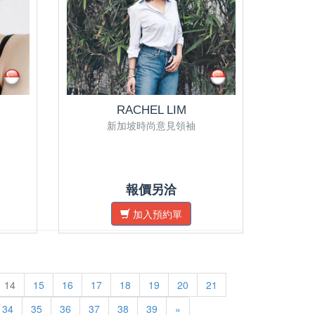
RACHEL LIM
新加坡時尚意見領袖
報價另洽
加入預約單
14
15
16
17
18
19
20
21
34
35
36
37
38
39
»