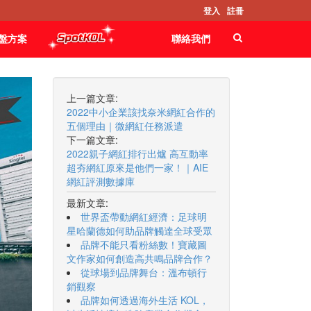
登入
註冊
盤方案
聯絡我們
上一篇文章:
2022中小企業該找奈米網紅合作的
五個理由｜微網紅任務派遣
下一篇文章:
2022親子網紅排行出爐 高互動率
超夯網紅原來是他們一家！｜AIE
網紅評測數據庫
最新文章:
世界盃帶動網紅經濟：足球明
星哈蘭德如何助品牌觸達全球受眾
品牌不能只看粉絲數！寶藏圖
文作家如何創造高共鳴品牌合作？
從球場到品牌舞台：溫布頓行
銷觀察
品牌如何透過海外生活 KOL，