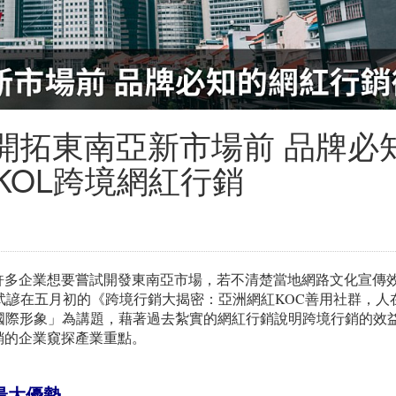
》開拓東南亞新市場前 品牌必
aKOL跨境網紅行銷
許多企業想要嘗試開發東南亞市場，若不清楚當地網路文化宣傳
監蔡武諺在五月初的《跨境行銷大揭密：亞洲網紅KOC善用社群，人
國際形象」為講題，藉著過去紮實的網紅行銷說明跨境行銷的效
銷的企業窺探產業重點。
最大優勢