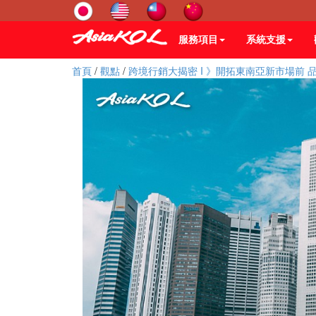
服務項目
系統支援
首頁
/
觀點
/
跨境行銷大揭密 I 》開拓東南亞新市場前 