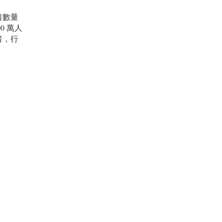
口數量
0 萬人
者，行