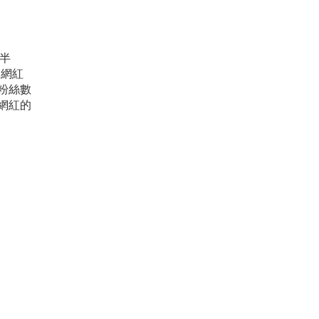
過半
 網紅
粉絲數
 網紅的