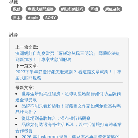
標籤
觀點
專案式顧問服務
網紅行銷技巧
耳機
網紅趨勢
日本
Apple
SONY
討論
上一篇文章:
澳洲網紅自創麥當勞「薯餅冰炫風三明治」 隱藏吃法紅
到新加坡！｜專案式顧問服務
下一篇文章:
2023下半年節慶行銷怎麼規劃？ 看這篇文章就夠！｜專
案式顧問服務
最新文章:
世界盃帶動網紅經濟：足球明星哈蘭德如何助品牌觸
達全球受眾
品牌不能只看粉絲數！寶藏圖文作家如何創造高共鳴
品牌合作？
從球場到品牌舞台：溫布頓行銷觀察
品牌如何透過海外生活 KOL，以生活情境打造跨產業
合作機會
2026 年 Instagram 現況：觸及率不再是發佈策略的