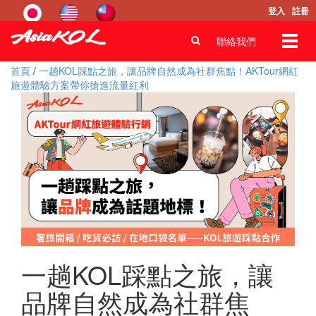
登入
註冊
Toggl
聯絡我們
navig
首頁
/
一趟KOL踩點之旅，讓品牌自然成為社群焦點！AKTour網紅
旅遊體驗方案帶你搶進流量紅利
一趟KOL踩點之旅，讓
品牌自然成為社群焦