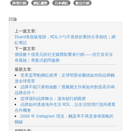
跨境行銷
網紅趨勢
日本網紅
數位行銷
討論
上一篇文章:
Dcard美妝版發跡，KOL小勺不畏挫折秉持分享熱忱｜網
紅專訪
下一篇文章:
價值數十億美元的社交媒體影響者行銷——但它並非沒
有風險｜專案式顧問服務
最新文章:
世界盃帶動網紅經濟：足球明星哈蘭德如何助品牌觸
達全球受眾
品牌不能只看粉絲數！寶藏圖文作家如何創造高共鳴
品牌合作？
從球場到品牌舞台：溫布頓行銷觀察
品牌如何透過海外生活 KOL，以生活情境打造跨產業
合作機會
2026 年 Instagram 現況：觸及率不再是發佈策略的
關鍵
相關文章: