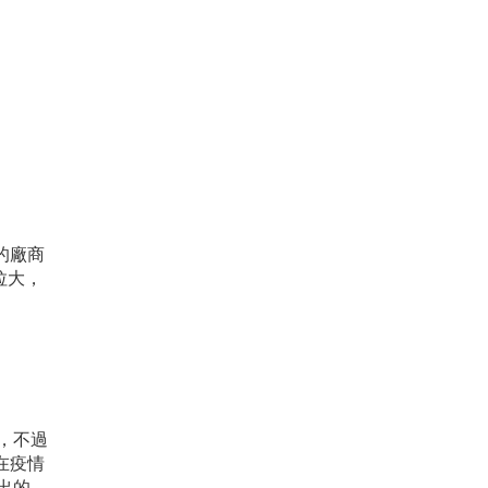
的廠商
漸拉大，
箱，不過
在疫情
出的