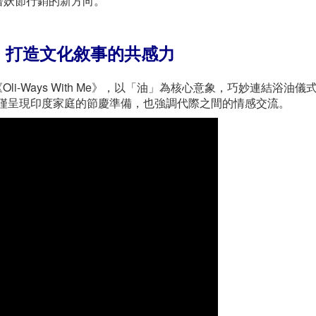
屠妖節行銷的新方向。
發，打造文化敘事的共感力
《Oli-Ways With Me》，以「油」為核心意象，巧妙連結浴油儀
福。影片中不僅呈現印度家庭的節慶準備，也強調代際之間的情感交流。