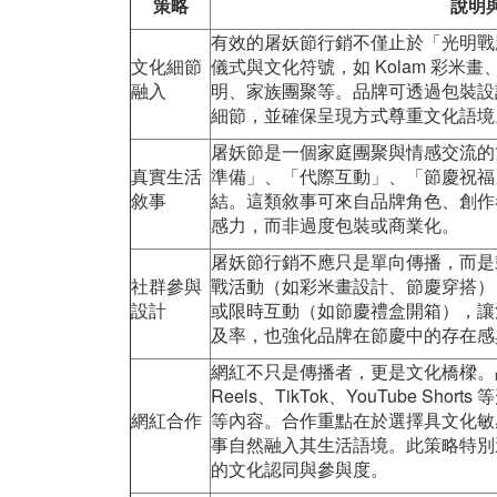
策略
說明
有效的屠妖節行銷不僅止於「光明戰
文化細節
儀式與文化符號，如 Kolam 彩
融入
明、家族團聚等。品牌可透過包裝設
細節，並確保呈現方式尊重文化語境
屠妖節是一個家庭團聚與情感交流的
真實生活
準備」、「代際互動」、「節慶祝福
敘事
結。這類敘事可來自品牌角色、創作
感力，而非過度包裝或商業化。
屠妖節行銷不應只是單向傳播，而是
社群參與
戰活動（如彩米畫設計、節慶穿搭）、標籤串
設計
或限時互動（如節慶禮盒開箱），讓
及率，也強化品牌在節慶中的存在感
網紅不只是傳播者，更是文化橋樑。
Reels、TikTok、YouTube S
網紅合作
等內容。合作重點在於選擇具文化敏
事自然融入其生活語境。此策略特別
的文化認同與參與度。