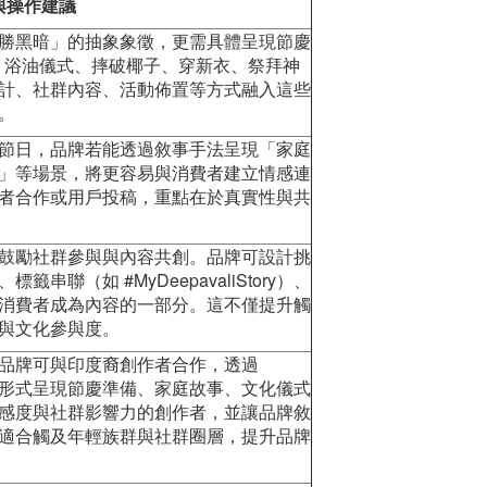
與操作建議
勝黑暗」的抽象象徵，更需具體呈現節慶
米畫、浴油儀式、摔破椰子、穿新衣、祭拜神
計、社群內容、活動佈置等方式融入這些
。
節日，品牌若能透過敘事手法呈現「家庭
」等場景，將更容易與消費者建立情感連
者合作或用戶投稿，重點在於真實性與共
鼓勵社群參與與內容共創。品牌可設計挑
聯（如 #MyDeepavaliStory）、
消費者成為內容的一部分。這不僅提升觸
與文化參與度。
品牌可與印度裔創作者合作，透過
horts 等形式呈現節慶準備、家庭故事、文化儀式
感度與社群影響力的創作者，並讓品牌敘
適合觸及年輕族群與社群圈層，提升品牌