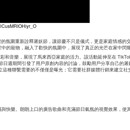
M4lCusMRIOHiyr_O
e》以歡樂、團聚的氛圍重新詮釋屠妖節，讓節慶不只是儀式，更是家庭情感的
家中的寵物，融入了歡快的氛圍中，展現了真正的光芒在家中閃
彩和音樂，展現了馬來西亞家庭的活力。該活動延伸至在 TikTok
am Reels，在節日週期間引發了用戶原創內容的討論，鼓勵用戶分享自己的
建立這種聯繫需要的不僅僅是曝光；它需要社群媒體行銷來建立社
感與快樂。朗朗上口的廣告歌曲和充滿節日氣氛的視覺效果，使