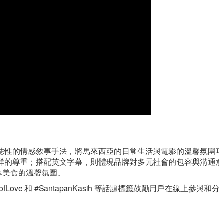
其標誌性的情感敘事手法，將馬來西亞的日常生活與電影的溫馨氛圍
族群的尊重；搭配英文字幕，則體現品牌對多元社會的包容與溝通
享美食的溫馨氛圍。
fLove 和 #SantapanKasih 等話題標籤鼓勵用戶在線上參與和