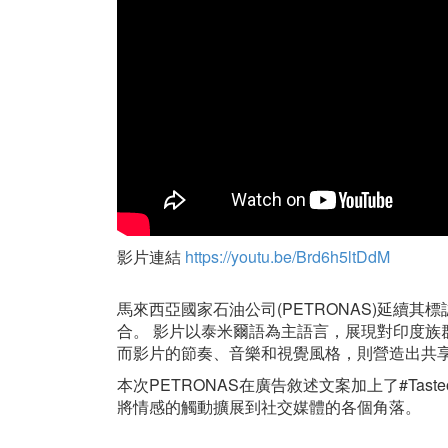
影片連結
https://youtu.be/Brd6h5ltDdM
馬來西亞國家石油公司(PETRONAS)延續
合。 影片以泰米爾語為主語言，展現對印度
而影片的節奏、音樂和視覺風格，則營造出共
本次PETRONAS在廣告敘述文案加上了#Tasteo
將情感的觸動擴展到社交媒體的各個角落。