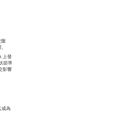
交匯
耀。
 上發
屠妖節準
交影響
其成為