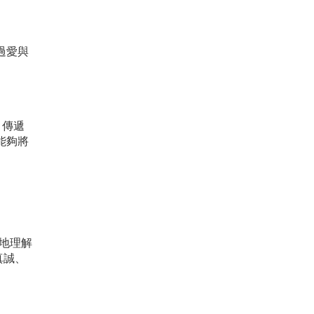
過愛與
，傳遞
能夠將
在地理解
真誠、