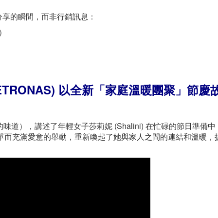
分享的瞬間，而非行銷訊息：
）
ETRONAS) 以全新「家庭溫暖團聚」節慶
愛的味道），講述了年輕女子莎莉妮 (Shalini) 在忙碌的節日準備
簡單而充滿愛意的舉動，重新喚起了她與家人之間的連結和溫暖，