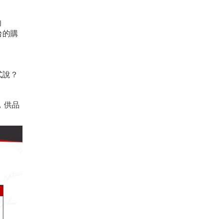
。
的
台的購
式說？
，供品