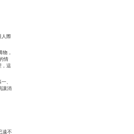
與人際
購物，
的情
理，這
摳一、
易讓消
已遠不