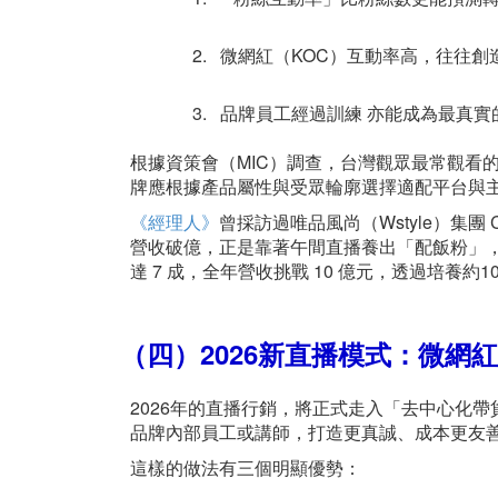
2. 微網紅（KOC）互動率高，往往
3. 品牌員工經過訓練 亦能成為最真
根據資策會（MIC）調查，台灣觀眾最常觀看的直播平
牌應根據產品屬性與受眾輪廓選擇適配平台與
《經理人》
曾採訪過唯品風尚（Wstyle）集團
營收破億，正是靠著午間直播養出「配飯粉」，
達 7 成，全年營收挑戰 10 億元，透過培
（四）2026新直播模式：微網
2026年的直播行銷，將正式走入「去中心化帶
品牌內部員工或講師，打造更真誠、成本更友
這樣的做法有三個明顯優勢：