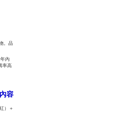
購物。品
 年內
購率高
。
的內容
網紅）＋