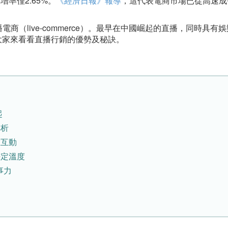
增率僅2.65%。
《經濟日報》報導
，這代表電商市場已從高速成
（live-commerce）。最早在中國崛起的直播，同時具有
帶大家來看看直播行銷的優勢及秘訣。
起
解析
誰互動
決定溫度
事力