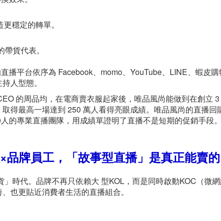
創造更穩定的轉單。
實的帶貨代表。
台依序為 Facebook、momo、YouTube、LINE、蝦皮
主持人型態。
 CEO 的周品均，在電商賣衣服起家後，唯品風尚能做到在創立 3
取得最高一場達到 250 萬人看得亮眼成績。唯品風尚的直播回
養約10人的專業直播團隊，用成績單證明了直播不是短期的促銷手段
紅×品牌員工，「故事型直播」是真正能賣
貨」時代。品牌不再只依賴大 型KOL，而是同時啟動KOC（微
善、也更貼近消費者生活的直播組合。