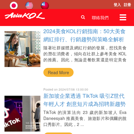
登入
註冊
首頁
Blog
觀點
Toggl
聯絡我們
navig
Posted on 2024/07/08 14:00:00
2024美食KOL行銷指南：50大美食
網紅排行、行銷趨勢與策略全解析
隨著社群媒體及網紅行銷的發展，想找美食
的潛在消費者，傾向在社群上參考美食 KOL
的推薦。因此，無論是餐飲業還是特定美食
...
Read More
Posted on 2024/07/08 13:00:00
新加坡企業透過 TikTok 吸引Z世代
年輕人才 創意短片成為招聘新趨勢
｜AsiaKOL跨境網紅行銷
TikTok 的演算法向 23 歲的新加坡人 Eva
Daneesyah 推薦美食、旅遊影片和偶爾的脫
口秀影片。因此，2 ...