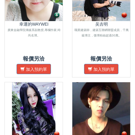
幸運的WAYWEI
吴吉明
廣東金融學院傳媒系副教授,專欄作家,時
職業建築師，建築互聯網聯盟成員，千萬
尚名博。
級博主，微博粉絲超過30萬。
報價另洽
報價另洽
加入預約單
加入預約單