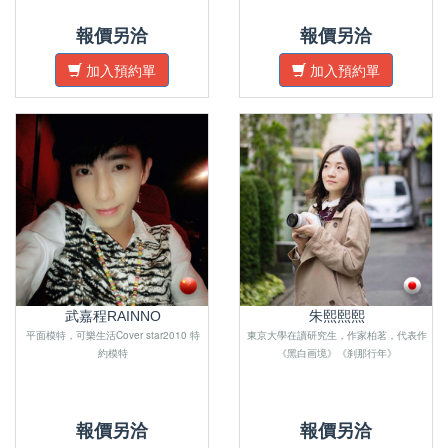
報價另洽
報價另洽
加入預約單
加入預約單
武嘉程RAINNO
朱熙熙熙
平面模特，可樂生活Cover star2010 特
東京大學在讀研究生，作家柏茗，代表作
約模特
《黑白画境》《刹那行年》
報價另洽
報價另洽