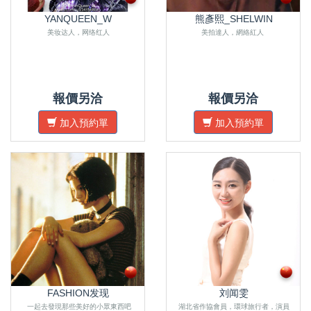
YANQUEEN_W
熊彥熙_SHELWIN
美妆达人，网络红人
美拍達人，網絡紅人
報價另洽
報價另洽
加入預約單
加入預約單
FASHION发现
刘闻雯
一起去發現那些美好的小眾東西吧
湖北省作協會員，環球旅行者，演員