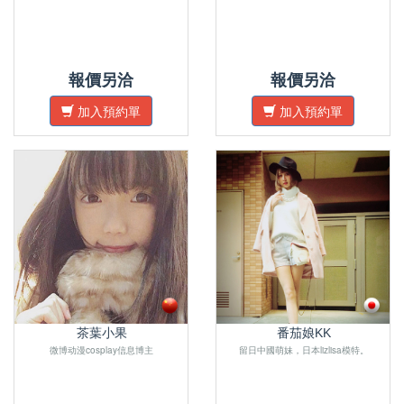
報價另洽
報價另洽
加入預約單
加入預約單
茶葉小果
番茄娘KK
微博动漫cosplay信息博主
留日中國萌妹，日本lizlisa模特。