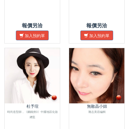
報價另洽
報價另洽
加入預約單
加入預約單
杜予瑄
無敵晶小妞
時尚造型師，《鋼鐵俠3》中國地區化妝
雜志美容編輯
總監