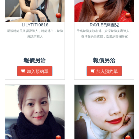
LILYTITI0816
RAYLEE麻團兒
新浪時尚美搭認證達人，時尚博主，時尚
千萬時尚美妝名博，資深時尚美容達人，
雜誌撰稿人
微博簽約自媒體，瑞麗網專欄作家
報價另洽
報價另洽
加入預約單
加入預約單