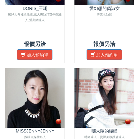
DORIS_玉珊
愛幻想的僞淑女
騰訊大粵社區版主,嘉人美妝精英學院達
專業化妝師
人,愛美網達人
報價另洽
報價另洽
加入預約單
加入預約單
MISSJENNYJENNY
曬太陽的瞳瞳
搜狐自媒體名人
時尚達人，資深美妝護膚達人