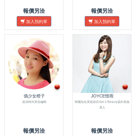
報價另洽
報價另洽
加入預約單
加入預約單
僞少女橙子
JOYCE惜雨
資深時尚美容編輯
韓國知名美妝節目Get it Beauty簽約美妝
達人
報價另洽
報價另洽