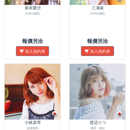
柴本愛沙
三浦泉
日本ins網紅
日本ins網紅
報價另洽
報價另洽
加入預約單
加入預約單
小林真琴
渡辺りつ
讀者模特
模特、網紅