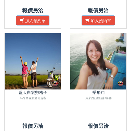
報價另洽
報價另洽
加入預約單
加入預約單
藍天白雲數格子
樂飛翔
马来西亚旅遊部落客
馬來西亞旅遊部落客
報價另洽
報價另洽